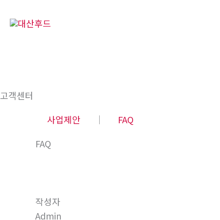
콘
텐
츠
로
건
너
뛰
고객센터
기
사업제안
│
FAQ
FAQ
작성자
Admin