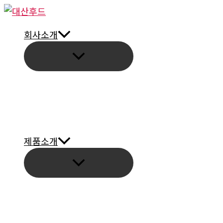
콘
텐
회사소개
츠
로
건
너
뛰
기
제품소개