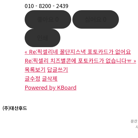
010 - 8200 - 2439
좋아요
0
싫어요
0
인쇄
«
Re:픽셀리네 꿀단지스낵 포토카드가 없어요
Re:픽셀리 치즈별콘에 포토카드가 없습니다ㅠ
»
목록보기
답글쓰기
글수정
글삭제
Powered by KBoard
(주)대산후드
문산 
사