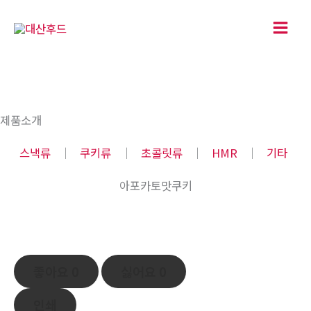
콘
텐
츠
로
건
너
제품소개
뛰
기
스낵류
│
쿠키류
│
초콜릿류
│
HMR
│
기타
아포카토맛쿠키
좋아요
0
싫어요
0
인쇄