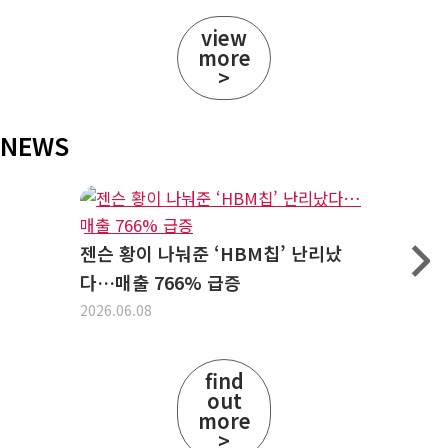
view
more
>
NEWS
젠슨 황이 나눠준 ‘HBM칩’ 난리났
(주)대
다…매출 766% 급증
회 참가
2026.06.08
2026.05.
find
out
more
>