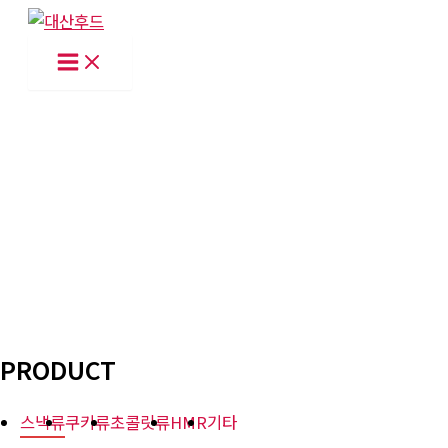
콘
텐
츠
로
건
너
뛰
기
PRODUCT
스낵류
쿠키류
초콜릿류
HMR
기타